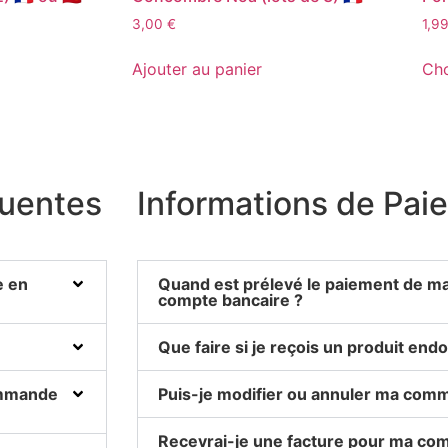
3,00
€
1,9
Ajouter au panier
Cho
quentes
Informations de Pai
e en
Quand est prélevé le paiement de 
compte bancaire ?
Que faire si je reçois un produit en
ommande
Puis-je modifier ou annuler ma com
Recevrai-je une facture pour ma c