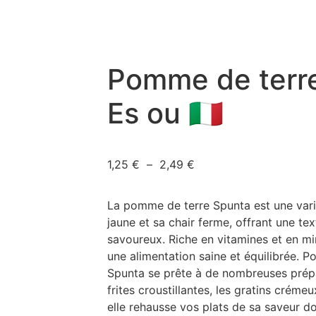
Pomme de terr
Es ou 🇮🇹
1,25
€
–
2,49
€
La pomme de terre Spunta est une var
jaune et sa chair ferme, offrant une te
savoureux. Riche en vitamines et en min
une alimentation saine et équilibrée. Po
Spunta se prête à de nombreuses prépar
frites croustillantes, les gratins créme
elle rehausse vos plats de sa saveur d