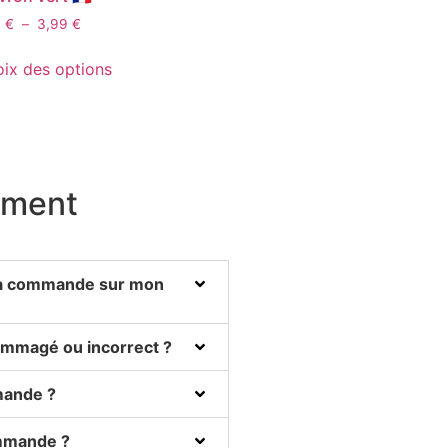
9
€
–
3,99
€
ix des options
ement
ma commande sur mon
dommagé ou incorrect ?
mande ?
ommande ?