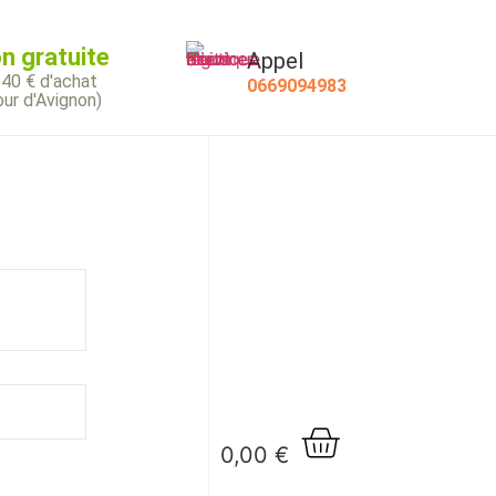
on gratuite
Appel
 40 € d'achat
0669094983
ur d'Avignon)
0,00
€