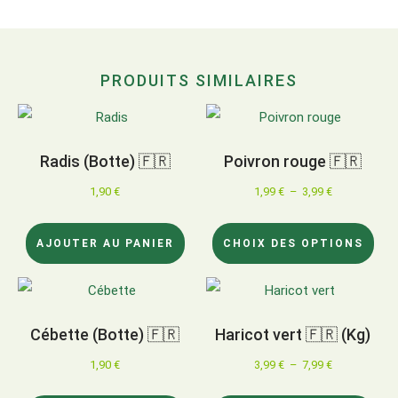
PRODUITS SIMILAIRES
Radis (Botte) 🇫🇷
Poivron rouge 🇫🇷
1,90
€
1,99
€
–
3,99
€
AJOUTER AU PANIER
CHOIX DES OPTIONS
Cébette (Botte) 🇫🇷
Haricot vert 🇫🇷 (Kg)
1,90
€
3,99
€
–
7,99
€