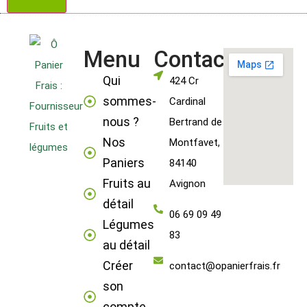
Menu
Contact
Qui
424 Cr
sommes-
Cardinal
nous ?
Bertrand de
Nos
Montfavet,
Paniers
84140
Fruits au
Avignon
détail
06 69 09 49
Légumes
83
au détail
Créer
contact@opanierfrais.fr
son
compte