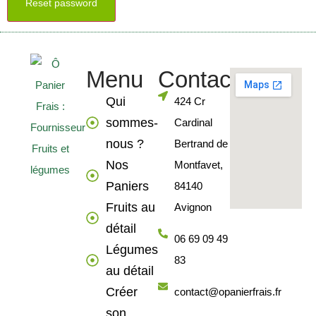
Menu
Contact
Qui
424 Cr
sommes-
Cardinal
nous ?
Bertrand de
Nos
Montfavet,
Paniers
84140
Fruits au
Avignon
détail
06 69 09 49
Légumes
83
au détail
Créer
contact@opanierfrais.fr
son