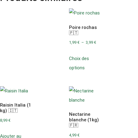
Poire rochas
🇵🇹
1,99
€
–
3,99
€
Choix des
options
Raisin Italia (1
kg) 🇮🇹
Nectarine
blanche (1kg)
8,99
€
🇫🇷
4,99
€
Ajouter au