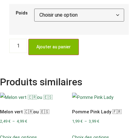
Poids
Ajouter au panier
Produits similaires
Melon vert 🇨🇷ou 🇪🇸
Pomme Pink Lady 🇫🇷
2,49
€
–
4,99
€
1,99
€
–
3,99
€
Choix des options
Choix des options